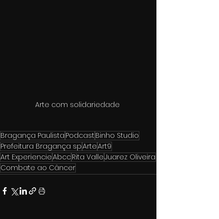
Arte com solidariedade 
Bragança Paulista
Podcast
Binho Studio
Prefeitura Bragança sp
Arte
Art9
Art Experiencie
Abcc
Rita Valle
Juarez Oliveira
Combate ao Câncer