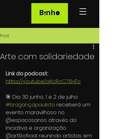
Post
Arte com solidariedade
Link do podcast:
https://youtu.be/qXcRcC76yFc
🎯 Dia 30 junho, 1 e 2 de julho 
#bragançapaulista
 receberá um 
evento maravilhoso no 
@espacosanso através da 
iniciativa e organização 
@art9.oficial reunindo artistas em 