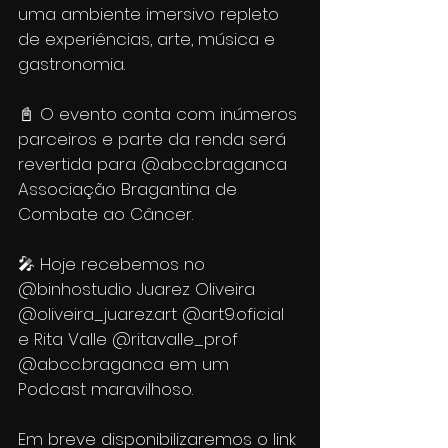
uma ambiente imersivo repleto 
de experiências, arte, música e 
gastronomia.
📓 O evento conta com inúmeros 
parceiros e parte da renda será 
revertida para @abcc.braganca 
Associação Bragantina de 
Combate ao Câncer.
🎤 Hoje recebemos no 
@binhostudio Juarez Oliveira 
@oliveira_juarez.art @art9.oficial 
e Rita Valle @ritavalle_prof 
@abcc.braganca em um 
Podcast maravilhoso.
Em breve disponibilizaremos o link 