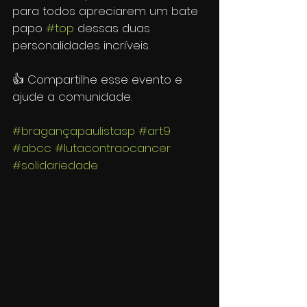
para todos apreciarem um bate 
papo 
#top
 dessas duas 
personalidades incríveis. 
👍 Compartilhe esse evento e 
ajude a comunidade. 
#bragançapaulistasp
#art9
#abcc
#lutacontraocancer
#solidariedade