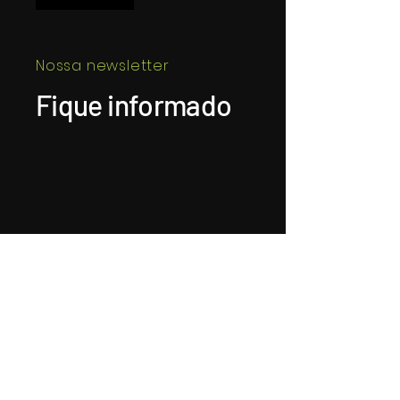
Nossa newsletter
Fique informado
Alguns de nossos clientes
+55 11 975777166
-
@binhostudio
Binho Studio. ©Todos os direitos reservados I 2025
CNPJ: Best Business Center