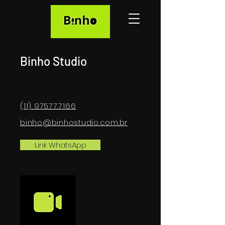
Binho Studio
(11) 97577.7166
binho@b
inhostudio.com.br
Link WhatsApp