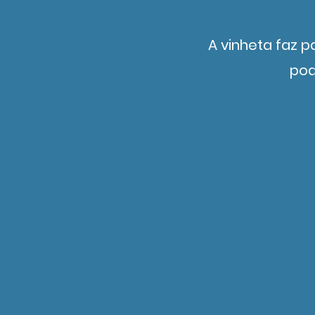
A vinheta faz 
pod