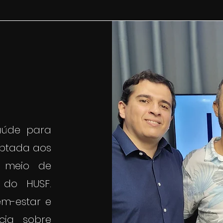
aúde para
aptada aos
r meio de
s do HUSF.
em-estar e
cia sobre