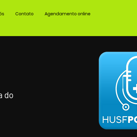
ós
Contato
Agendamento online
a do