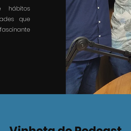
 hábitos
dades que
scinante
Vinheta do Podcast